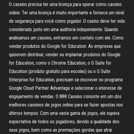
O cassino precisa ter uma licença para operar como cassino
online. Ter uma licença é muito importante e fornece um nível
de segurança para você como jogador. O casino deve ter sido
considerado justo em uma auditoria independente. Quando
analisamos um cassino, entramos em contato com ele. Como
vender produtos do Google for Education. As empresas que
quiserem distribuir, vender ou implantar produtos do Google
for Education, como o Chrome Education, o G Suite for
Education (produto gratuito para escolas) ou o G Suite
Enterprise for Education, precisam se inscrever no programa
Google Cloud Partner Advantage e selecionar o interesse de
engajamento de vendas. O 888 Cassino consiste em um dos
melhores cassinos de jogos online para se fazer apostas nos
últimos tempos. Com uma vasta gama de jogos, ele supera
expectativa de todos os jogadores, devido a qualidade dos
seus jogos, bem como as premiações gordas que atrai