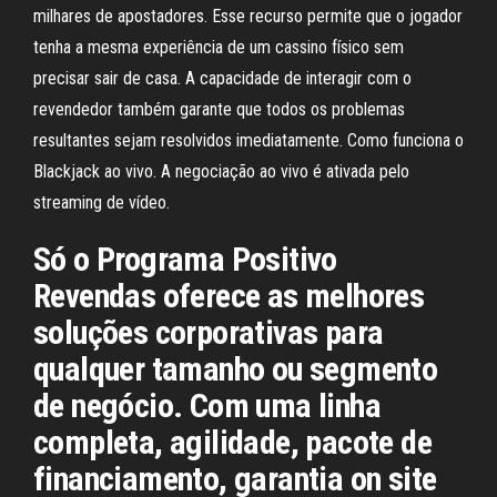
milhares de apostadores. Esse recurso permite que o jogador
tenha a mesma experiência de um cassino físico sem
precisar sair de casa. A capacidade de interagir com o
revendedor também garante que todos os problemas
resultantes sejam resolvidos imediatamente. Como funciona o
Blackjack ao vivo. A negociação ao vivo é ativada pelo
streaming de vídeo.
Só o Programa Positivo
Revendas oferece as melhores
soluções corporativas para
qualquer tamanho ou segmento
de negócio. Com uma linha
completa, agilidade, pacote de
financiamento, garantia on site