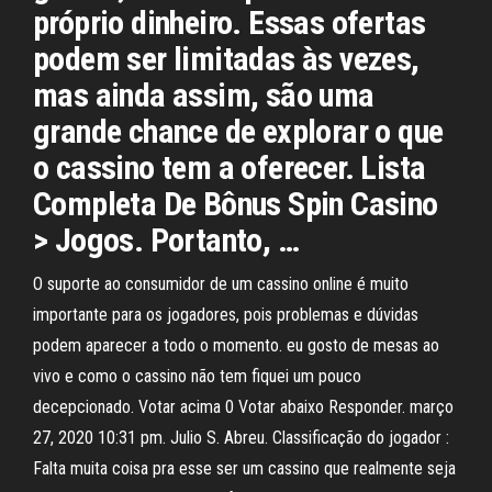
próprio dinheiro. Essas ofertas
podem ser limitadas às vezes,
mas ainda assim, são uma
grande chance de explorar o que
o cassino tem a oferecer. Lista
Completa De Bônus Spin Casino
> Jogos. Portanto, …
O suporte ao consumidor de um cassino online é muito
importante para os jogadores, pois problemas e dúvidas
podem aparecer a todo o momento. eu gosto de mesas ao
vivo e como o cassino não tem fiquei um pouco
decepcionado. Votar acima 0 Votar abaixo Responder. março
27, 2020 10:31 pm. Julio S. Abreu. Classificação do jogador :
Falta muita coisa pra esse ser um cassino que realmente seja