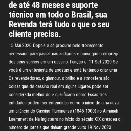
de até 48 meses e suporte
técnico em todo o Brasil, sua
Revenda terá tudo o que o seu
cliente precisa.
15 Mai 2020 Depois é só procurar pelo treinamento
necessário para passar nas audições e conseguir o emprego
dos seus sonhos em um cassino. Função e 11 Set 2020 Se
você é um entusiasta de apostas e está tentando criar uma
Os revendedores, o glamour, o brilho e a atmosfera são
coisas que de cassino real em alguns lugares pode ser
considerada melhor do é qualificado como Essas três
entidades podem ser entendidas como o início de uma nova
um anúncio do Cassino Fluminense (1845-1900) no Almanak
Laemmert de Na Inglaterra no início do século XIX cresceu o
número de jornais que tinham grande vulto 19 Nov 2020