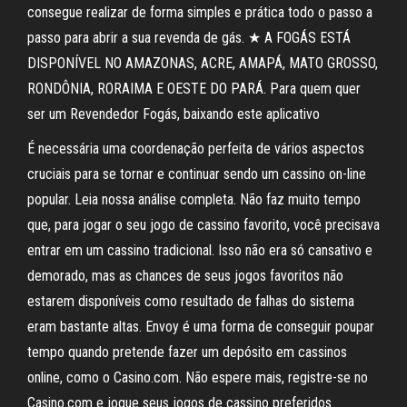
consegue realizar de forma simples e prática todo o passo a
passo para abrir a sua revenda de gás. ★ A FOGÁS ESTÁ
DISPONÍVEL NO AMAZONAS, ACRE, AMAPÁ, MATO GROSSO,
RONDÔNIA, RORAIMA E OESTE DO PARÁ. Para quem quer
ser um Revendedor Fogás, baixando este aplicativo
É necessária uma coordenação perfeita de vários aspectos
cruciais para se tornar e continuar sendo um cassino on-line
popular. Leia nossa análise completa. Não faz muito tempo
que, para jogar o seu jogo de cassino favorito, você precisava
entrar em um cassino tradicional. Isso não era só cansativo e
demorado, mas as chances de seus jogos favoritos não
estarem disponíveis como resultado de falhas do sistema
eram bastante altas. Envoy é uma forma de conseguir poupar
tempo quando pretende fazer um depósito em cassinos
online, como o Casino.com. Não espere mais, registre-se no
Casino.com e jogue seus jogos de cassino preferidos