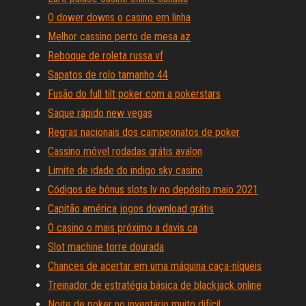
O dower downs o casino em linha
Melhor cassino perto de mesa az
Reboque de roleta russa vf
Sapatos de rolo tamanho 44
Fusão do full tilt poker com a pokerstars
Saque rápido new vegas
Regras nacionais dos campeonatos de poker
Cassino móvel rodadas grátis avalon
Limite de idade do indigo sky casino
Códigos de bônus slots lv no depósito maio 2021
Capitão américa jogos download grátis
O casino o mais próximo a davis ca
Slot machine torre dourada
Chances de acertar em uma máquina caça-níqueis
Treinador de estratégia básica de blackjack online
Noite de poker no inventário muito difícil