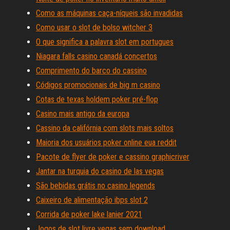
Como as máquinas caça-níqueis são invadidas
Como usar o slot de bolso witcher 3
O que significa a palavra slot em portugues
Niagara falls casino canadá concertos
Comprimento do barco do cassino
Códigos promocionais de big m casino
Cotas de texas holdem poker pré-flop
Casino mais antigo da europa
Cassino da califórnia com slots mais soltos
Maioria dos usuários poker online eua reddit
Pacote de flyer de poker e cassino graphicriver
Jantar na turquia do casino de las vegas
São bebidas grátis no casino legends
Caixeiro de alimentação ibps slot 2
Corrida de poker lake lanier 2021
Jogos de slot livre vegas sem download