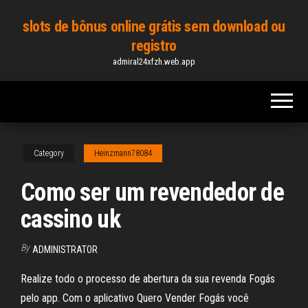
Skip
slots de bônus online grátis sem download ou
to
registro
the
admiral24xfzh.web.app
content
Category
Heinzmann78084
Como ser um revendedor de
cassino uk
By
ADMINISTRATOR
Realize todo o processo de abertura da sua revenda Fogás
pelo app. Com o aplicativo Quero Vender Fogás você