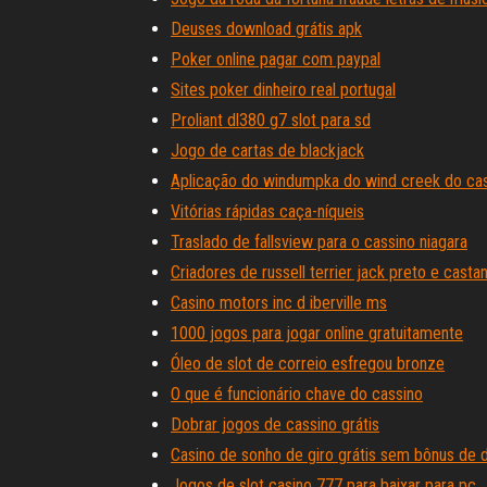
Deuses download grátis apk
Poker online pagar com paypal
Sites poker dinheiro real portugal
Proliant dl380 g7 slot para sd
Jogo de cartas de blackjack
Aplicação do windumpka do wind creek do ca
Vitórias rápidas caça-níqueis
Traslado de fallsview para o cassino niagara
Criadores de russell terrier jack preto e casta
Casino motors inc d iberville ms
1000 jogos para jogar online gratuitamente
Óleo de slot de correio esfregou bronze
O que é funcionário chave do cassino
Dobrar jogos de cassino grátis
Casino de sonho de giro grátis sem bônus de 
Jogos de slot casino 777 para baixar para pc