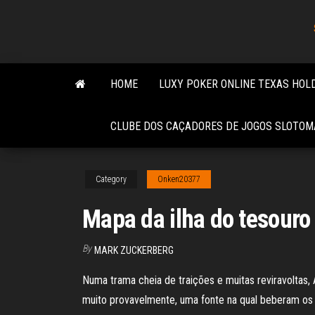
Skip
to
the
content
HOME
LUXY POKER ONLINE TEXAS HO
CLUBE DOS CAÇADORES DE JOGOS SLOTOM
Category
Onken20377
Mapa da ilha do tesouro
By
MARK ZUCKERBERG
Numa trama cheia de traições e muitas reviravoltas, 
muito provavelmente, uma fonte na qual beberam os a