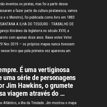
 inventou os piratas, mas foi a partir desse
saram a fazer parte da cultura piratanesca, vamos
co e o Monstro), foi publicada como livro em 1883
ARIA M. SANTANA A ILHA DO TESOURO - TRABALHO DE
itorâneo da Inglaterra no século XVIII, a
aroto com apenas doze anos. Baixe estes Vetor
k. 29 Nov 2019 — os próprios mapas nunca tivessem
i nesse livro que pela primeira vez apareceu um
sempre. É uma vertiginosa
 e uma série de personagens
por Jim Hawkins, o grumete
osa viagem através do …
 Atlântico, a ilha da Trindade. Jim mostrou o mapa