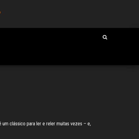
o
 um clássico para ler e reler muitas vezes – e,