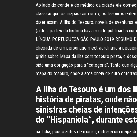
Ao lado do conde e do médico da cidade ele começa 
clássico que os mapas com um x, os tesouros enter
dizer assim. A Ilha do Tesouro, novela de aventura
(antes, partes da história haviam sido publicadas
LÍNGUA PORTUGUESA SÃO PAULO 2019 RESUMO DO LIV
chegada de um personagem extraordinário a pequen
grátis sobre Mapa da ilha com tesouro pirata, e des
sido uma obrigação para a “categoria”. Tanto que alg
mapa do tesouro, onde a arca cheia de ouro enter
A Ilha do Tesouro é um dos 
história de piratas, onde n
sinistras cheias de intençõ
do “Hispaniola”, durante es
na Índia, pouco antes de morrer, entrega um mapa d