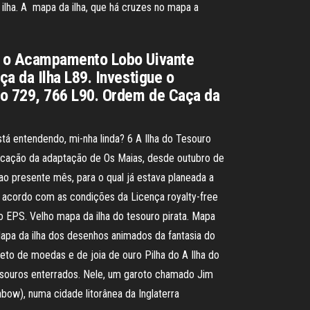
 ilha. A mapa da ilha, que há cruzes no mapa a
ue o Acampamento Lobo Uivante
a da Ilha L89. Investigue o
o 729, 766 L90. Ordem de Caça da
stá entendendo, mi-nha linda? 6 A Ilha do Tesouro
icação da adaptação de Os Maias, desde outubro de
o presente mês, para o qual já estava planeada a
e acordo com as condições da Licença royalty-free
o EPS. Velho mapa da ilha do tesouro pirata. Mapa
Mapa da ilha dos desenhos animados da fantasia do
eto de moedas e de joia de ouro Pilha do A Ilha do
 tesouros enterrados. Nele, um garoto chamado Jim
ow), numa cidade litorânea da Inglaterra