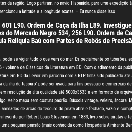
tes da região. Logo partiram, no navio Hispaniola, para uma expedição à
mencionou a latitude e a longitude exatas. – Eu nunca disse isso
601 L90. Ordem de Caça da Ilha L89. Investig
tes do Mercado Negro 534, 256 L90. Ordem de Caç
a Relíquia Baú com Partes de Robôs de Precisã
ia, pode-se vigiar tudo o que vem do mar. Es-pecialmente os tubarões, e
º volume de Clássicos da Literatura em BD.. Com o adiamento da publ
tura em BD da Levoir em parceria com a RTP tinha sido publicado até a
a da ilha do tesouro" pode ser usada para fins pessoais e comerciais d
ad em resolução de alta qualidade até 5000x3533 e em formato de arquiv
igo. Velho mapa sem costura padrão. Bússola vintage, veleiro, âncora. 
s animados de arcas do tesouro do pirata abre e fechado, vazio e compl
enil escrito por Robert Louis Stevenson em 1883, livro sobre piratas e
e uma pequena pensão (mais conhecida como Hospedaria Almirante Benb