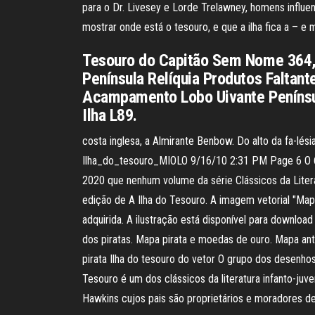
para o Dr. Livesey e Lorde Trelawney, homens influen
mostrar onde está o tesouro, e que a ilha fica a – e 
Tesouro do Capitão Sem Nome 364, 
Península Relíquia Produtos Faltan
Acampamento Lobo Uivante Penínsul
Ilha L89.
costa inglesa, a Almirante Benbow. Do alto da fa-lés
Ilha_do_tesouro_MIOLO 9/16/10 2:31 PM Page 6 O 6.
2020 que nenhum volume da série Clássicos da Litera
edição de A Ilha do Tesouro. A imagem vetorial "Map
adquirida. A ilustração está disponível para downlo
dos piratas. Mapa pirata e moedas de ouro. Mapa ant
pirata Ilha do tesouro do vetor O grupo dos desenho
Tesouro é um dos clássicos da literatura infanto-juv
Hawkins cujos pais são proprietários e moradores d