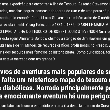
uma expedição para encontrar A Ilha do Tesouro. Resenha Stevenson não
rados, manchas negras, homens bebedores de rum e de uma perna só pas
s escrita pelo escocês Robert Louis Stevenson (também autor de O médi
 numa revista infantil, Young Folks, entre 1881 e 1882). ISABELLE M
RO: A ILHA DO TESOURO, DE ROBERT LOUIS STEVENSON Num lugarejo l
a estalagem Almirante Benbow chamou a atenção de Jim Hawkins um g
cubra mais de 11 Milhões de recursos gráficos profissionais no Freepi
uns dos tesouros mais famosos da história pirata, Como curiosidade, fo
rada estava marcada com um grande X
livros de aventuras mais populares de 
ão falta um misterioso mapa do tesouro
es diabólicas. Narrada principalmente 
ta emocionante aventura há uma perig
e um fabuloso tesouro escondido em uma ilha deserta no meio do Oceano